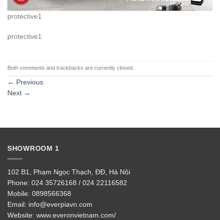
protective1
protective1
Both comments and trackbacks are currently closed.
←
Previous
Next
→
SHOWROOM 1
102 B1, Phạm Ngọc Thạch, ĐĐ, Hà Nội
Phone:
024 35726168 / 024 22116582
Mobile:
0898566368
Email:
info@everpiavn.com
Website:
www.everonvietnam.com/