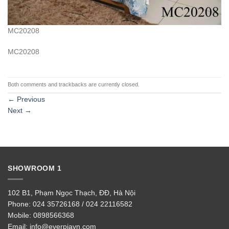
MC20208
MC20208
Both comments and trackbacks are currently closed.
←
Previous
Next
→
SHOWROOM 1
102 B1, Phạm Ngọc Thạch, ĐĐ, Hà Nội
Phone:
024 35726168 / 024 22116582
Mobile:
0898566368
Email:
info@everpiavn.com