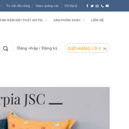
ợ
Tư vấn tiêu dùng
Video quảng cáo
DS Đại lý
ÀNH RÈM-NỘI THẤT HOTEL
SẢN PHẨM KHÁC
LIÊN HỆ
Đăng nhập / Đăng ký
GIỎ HÀNG /
0
₫