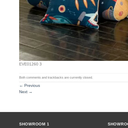
EVE01260 3
Both comments and trackbacks are currently closed.
←
Previous
Next
→
SHOWROOM 1
SHOWRO