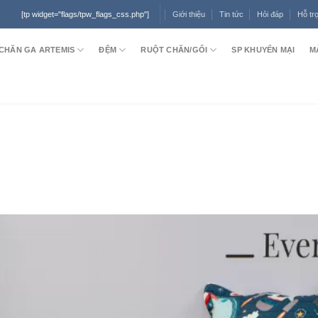
Giới thiệu
Tin tức
Hỏi đáp
Hỗ tr
[tp widget="flags/tpw_flags_css.php"]
CHĂN GA ARTEMIS
ĐỆM
RUỘT CHĂN/GỐI
SP KHUYẾN MẠI
M