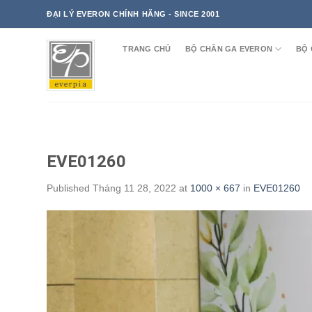
Skip
ĐẠI LÝ EVERON CHÍNH HÃNG - SINCE 2001
to
content
TRANG CHỦ
BỘ CHĂN GA EVERON
BỘ 
EVE01260
Published
Tháng 11 28, 2022
at
1000 × 667
in
EVE01260