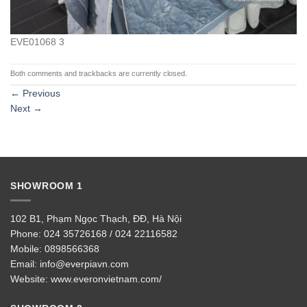
EVE01068 3
Both comments and trackbacks are currently closed.
←
Previous
Next
→
SHOWROOM 1
102 B1, Phạm Ngọc Thạch, ĐĐ, Hà Nội
Phone:
024 35726168 / 024 22116582
Mobile:
0898566368
Email:
info@everpiavn.com
Website:
www.everonvietnam.com/