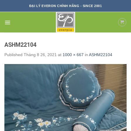
Skip
ĐẠI LÝ EVERON CHÍNH HÃNG - SINCE 2001
to
content
ASHM22104
Published
Tháng 8 26, 2021
at
1000 × 667
in
ASHM22104