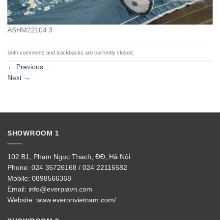
ASHM22104 3
Both comments and trackbacks are currently closed.
←
Previous
Next
→
SHOWROOM 1
102 B1, Phạm Ngọc Thạch, ĐĐ, Hà Nội
Phone:
024 35726168 / 024 22116582
Mobile:
0898566368
Email:
info@everpiavn.com
Website:
www.everonvietnam.com/