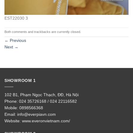
EST22030 3
Both comments and trackbacks are currently closed.
←
Previous
Next
→
SHOWROOM 1
102 B1, Phạm Ngọc Thạch, ĐĐ, Hà Nội
Phone:
024 35726168 / 024 22116582
Mobile:
0898566368
Email:
info@everpiavn.com
Website:
www.everonvietnam.com/