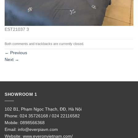
EST21037 3
Both comments and trackbacks are currently closed.
←
Previous
Next
→
SHOWROOM 1
102 B1, Phạm Ngọc Thạch, ĐĐ, Hà Nội
Phone:
024 35726168 / 024 22116582
Mobile:
0898566368
Email:
info@everpiavn.com
Website:
www.everonvietnam.com/