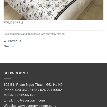
EPM21066 3
Both comments and trackbacks are currently closed.
←
Previous
Next
→
SHOWROOM 1
102 B1, Phạm Ngọc Thạch, ĐĐ, Hà Nội
Phone:
024 35726168 / 024 22116582
Mobile:
0898566368
Email:
info@everpiavn.com
Website:
www.everonvietnam.com/