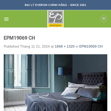
Skip
ĐẠI LÝ EVERON CHÍNH HÃNG - SINCE 2001
to
content
EPM19069 CH
Published
Tháng 11 21, 2024
at
1848 × 1320
in
EPM19069 CH