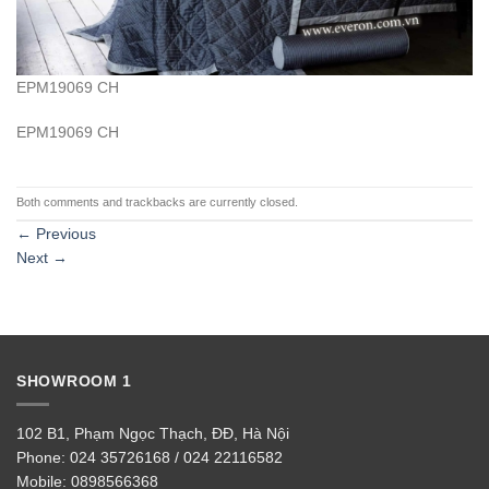
EPM19069 CH
EPM19069 CH
Both comments and trackbacks are currently closed.
←
Previous
Next
→
SHOWROOM 1
102 B1, Phạm Ngọc Thạch, ĐĐ, Hà Nội
Phone:
024 35726168 / 024 22116582
Mobile:
0898566368