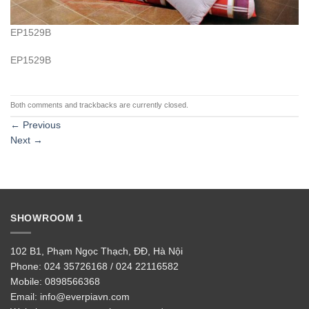
EP1529B
EP1529B
Both comments and trackbacks are currently closed.
←
Previous
Next
→
SHOWROOM 1
102 B1, Phạm Ngọc Thạch, ĐĐ, Hà Nội
Phone:
024 35726168 / 024 22116582
Mobile:
0898566368
Email:
info@everpiavn.com