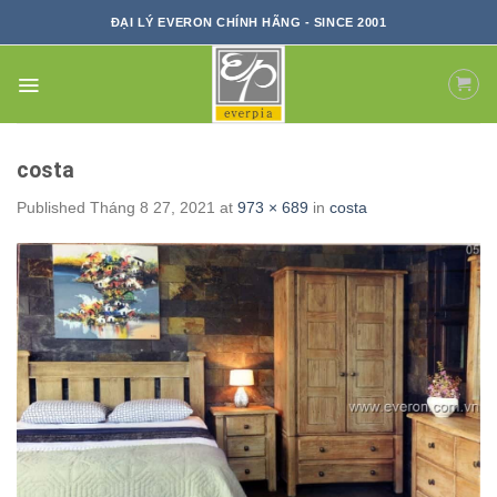
Skip
ĐẠI LÝ EVERON CHÍNH HÃNG - SINCE 2001
to
content
costa
Published
Tháng 8 27, 2021
at
973 × 689
in
costa