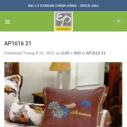
Skip
ĐẠI LÝ EVERON CHÍNH HÃNG - SINCE 2001
to
content
AP1616 21
Published
Tháng 8 24, 2021
at
1100 × 850
in
AP1616 21