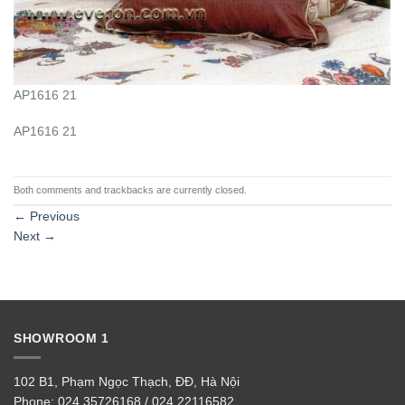
AP1616 21
AP1616 21
Both comments and trackbacks are currently closed.
←
Previous
Next
→
SHOWROOM 1
102 B1, Phạm Ngọc Thạch, ĐĐ, Hà Nội
Phone:
024 35726168 / 024 22116582