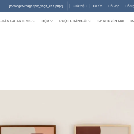
Giới thiệu
Tin tức
Hỏi đáp
Hỗ tr
[tp widget="flags/tpw_flags_css.php"]
CHĂN GA ARTEMIS
ĐỆM
RUỘT CHĂN/GỐI
SP KHUYẾN MẠI
M