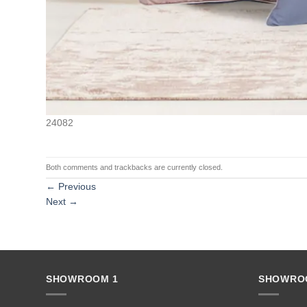
24082
Both comments and trackbacks are currently closed.
←
Previous
Next
→
SHOWROOM 1
SHOWRO