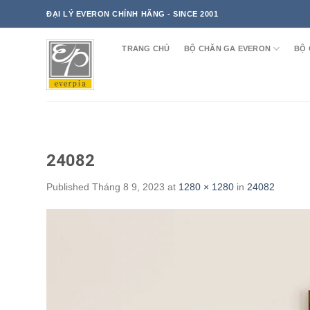
Skip
ĐẠI LÝ EVERON CHÍNH HÃNG - SINCE 2001
to
content
TRANG CHỦ
BỘ CHĂN GA EVERON
BỘ 
24082
Published
Tháng 8 9, 2023
at
1280 × 1280
in
24082