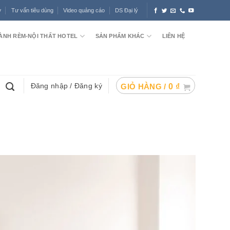
ợ
Tư vấn tiêu dùng
Video quảng cáo
DS Đại lý
ÀNH RÈM-NỘI THẤT HOTEL
SẢN PHẨM KHÁC
LIÊN HỆ
Đăng nhập / Đăng ký
GIỎ HÀNG /
0
₫