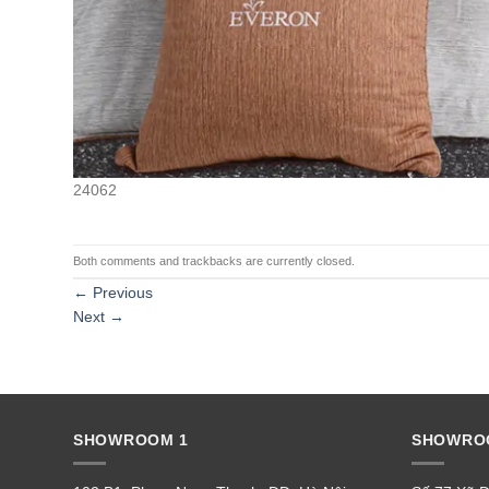
24062
Both comments and trackbacks are currently closed.
←
Previous
Next
→
SHOWROOM 1
SHOWRO