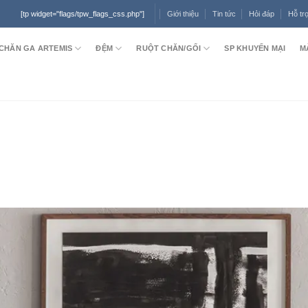
Giới thiệu
Tin tức
Hỏi đáp
Hỗ tr
[tp widget="flags/tpw_flags_css.php"]
CHĂN GA ARTEMIS
ĐỆM
RUỘT CHĂN/GỐI
SP KHUYẾN MẠI
M