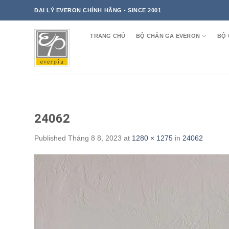
Skip
ĐẠI LÝ EVERON CHÍNH HÃNG - SINCE 2001
to
content
TRANG CHỦ
BỘ CHĂN GA EVERON
BỘ 
24062
Published
Tháng 8 8, 2023
at
1280 × 1275
in
24062