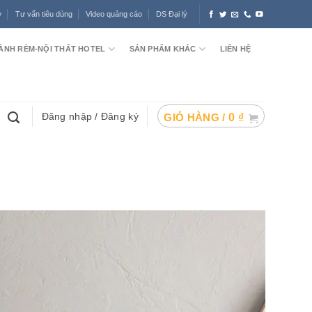
ợ
Tư vấn tiêu dùng
Video quảng cáo
DS Đại lý
ÀNH RÈM-NỘI THẤT HOTEL
SẢN PHẨM KHÁC
LIÊN HỆ
Đăng nhập / Đăng ký
GIỎ HÀNG /
0
₫