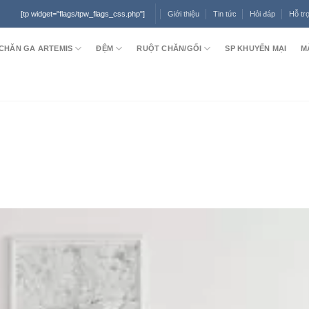
Giới thiệu
Tin tức
Hỏi đáp
Hỗ tr
[tp widget="flags/tpw_flags_css.php"]
CHĂN GA ARTEMIS
ĐỆM
RUỘT CHĂN/GỐI
SP KHUYẾN MẠI
M