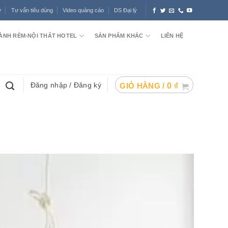
ợ
Tư vấn tiêu dùng
Video quảng cáo
DS Đại lý
ÀNH RÈM-NỘI THẤT HOTEL
SẢN PHẨM KHÁC
LIÊN HỆ
Đăng nhập / Đăng ký
GIỎ HÀNG /
0
₫