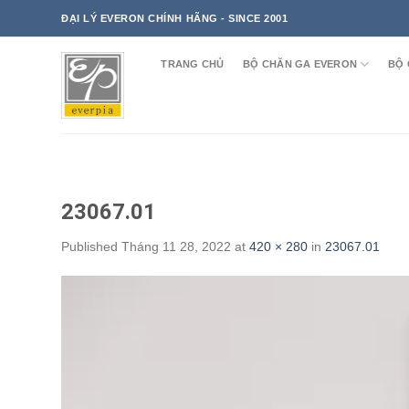
Skip
ĐẠI LÝ EVERON CHÍNH HÃNG - SINCE 2001
to
content
TRANG CHỦ
BỘ CHĂN GA EVERON
BỘ 
23067.01
Published
Tháng 11 28, 2022
at
420 × 280
in
23067.01