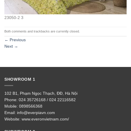
23050-2 3
Both comments and trackbacks are currently closed.
←
Previous
Next
→
SHOWROOM 1
102 B1, Phạm Ngọc Thạch, ĐĐ, Hà Nội
Phone:
024 35726168 / 024 22116582
Mobile:
0898566368
Email:
info@everpiavn.com
Website:
www.everonvietnam.com/