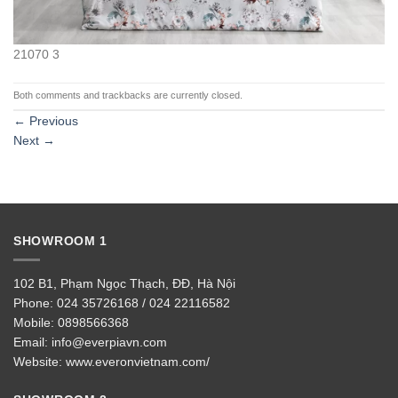
21070 3
Both comments and trackbacks are currently closed.
←
Previous
Next
→
SHOWROOM 1
102 B1, Phạm Ngọc Thạch, ĐĐ, Hà Nội
Phone:
024 35726168 / 024 22116582
Mobile:
0898566368
Email:
info@everpiavn.com
Website:
www.everonvietnam.com/