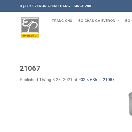
Skip
ĐẠI LÝ EVERON CHÍNH HÃNG - SINCE 2001
to
content
TRANG CHỦ
BỘ CHĂN GA EVERON
BỘ 
21067
Published
Tháng 8 25, 2021
at
902 × 635
in
21067