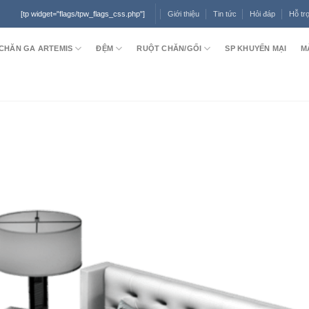
Giới thiệu
Tin tức
Hỏi đáp
Hỗ tr
[tp widget="flags/tpw_flags_css.php"]
CHĂN GA ARTEMIS
ĐỆM
RUỘT CHĂN/GỐI
SP KHUYẾN MẠI
M