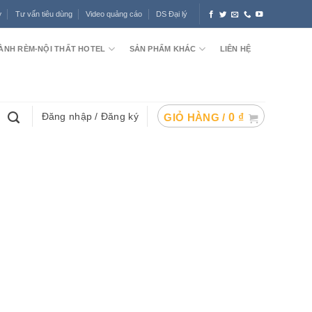
ợ
Tư vấn tiêu dùng
Video quảng cáo
DS Đại lý
ÀNH RÈM-NỘI THẤT HOTEL
SẢN PHẨM KHÁC
LIÊN HỆ
Đăng nhập / Đăng ký
GIỎ HÀNG /
0
₫