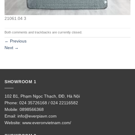
21061.04 3
Both comments and trackbacks are currently closed.
←
Previous
Next
→
SHOWROOM 1
102 B1, Phạm Ngọc Thạch, ĐĐ, Hà Nội
Phone:
024 35726168 / 024 22116582
Mobile:
0898566368
Email:
info@everpiavn.com
Website:
www.everonvietnam.com/