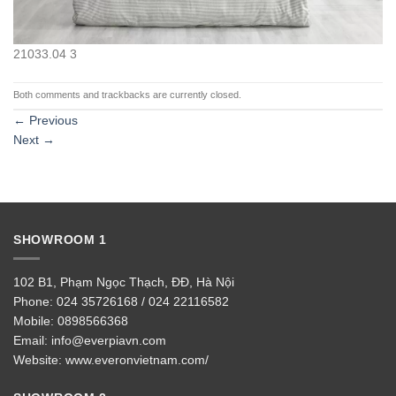
21033.04 3
Both comments and trackbacks are currently closed.
←
Previous
Next
→
SHOWROOM 1
102 B1, Phạm Ngọc Thạch, ĐĐ, Hà Nội
Phone:
024 35726168 / 024 22116582
Mobile:
0898566368
Email:
info@everpiavn.com
Website:
www.everonvietnam.com/