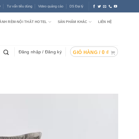
ợ
Tư vấn tiêu dùng
Video quảng cáo
DS Đại lý
ÀNH RÈM-NỘI THẤT HOTEL
SẢN PHẨM KHÁC
LIÊN HỆ
Đăng nhập / Đăng ký
GIỎ HÀNG /
0
₫