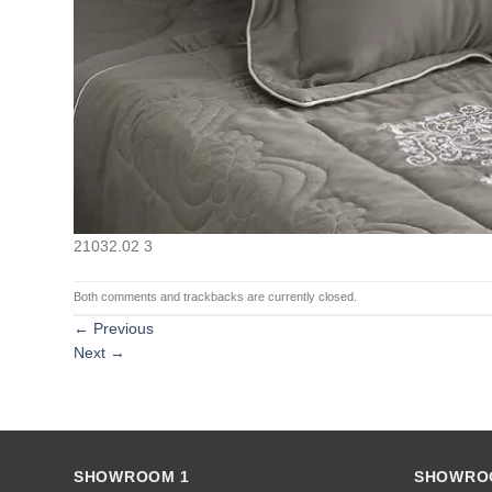
21032.02 3
Both comments and trackbacks are currently closed.
←
Previous
Next
→
SHOWROOM 1
SHOWRO