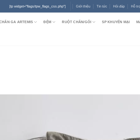
Giới thiệu
Tin tức
Hỏi đáp
Hỗ tr
[tp widget="flags/tpw_flags_css.php"]
CHĂN GA ARTEMIS
ĐỆM
RUỘT CHĂN/GỐI
SP KHUYẾN MẠI
M