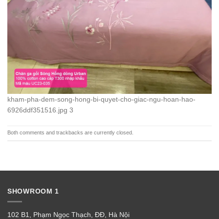
kham-pha-dem-song-hong-bi-quyet-cho-giac-ngu-hoan-hao-
6926ddf351516.jpg 3
Both comments and trackbacks are currently closed.
SHOWROOM 1
102 B1, Phạm Ngọc Thạch, ĐĐ, Hà Nội