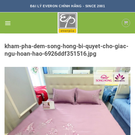
Skip
ĐẠI LÝ EVERON CHÍNH HÃNG - SINCE 2001
to
content
kham-pha-dem-song-hong-bi-quyet-cho-giac-
ngu-hoan-hao-6926ddf351516.jpg