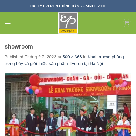
Skip
ĐẠI LÝ EVERON CHÍNH HÃNG - SINCE 2001
to
content
showroom
Published
Tháng 9 7, 2023
at
500 × 368
in
Khai trương phòng
trưng bày và giới thiệu sản phẩm Everon tại Hà Nội