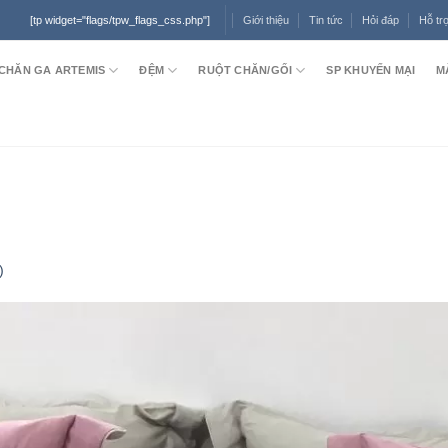
Giới thiệu
Tin tức
Hỏi đáp
Hỗ tr
[tp widget="flags/tpw_flags_css.php"]
CHĂN GA ARTEMIS
ĐỆM
RUỘT CHĂN/GỐI
SP KHUYẾN MẠI
M
)