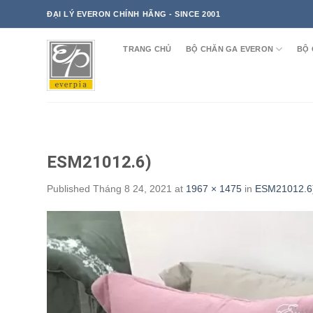
Skip
ĐẠI LÝ EVERON CHÍNH HÃNG - SINCE 2001
to
content
TRANG CHỦ
BỘ CHĂN GA EVERON
BỘ 
ESM21012.6)
Published
Tháng 8 24, 2021
at
1967 × 1475
in
ESM21012.6