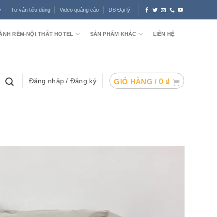
ợ
Tư vấn tiêu dùng
Video quảng cáo
DS Đại lý
ÀNH RÈM-NỘI THẤT HOTEL
SẢN PHẨM KHÁC
LIÊN HỆ
Đăng nhập / Đăng ký
GIỎ HÀNG /
0
₫