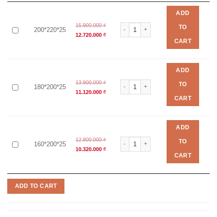
ADD
15.900.000
₫
Đệm Lò Xo King Koil Cloud Plus số l
TO
200*220*25
12.720.000
₫
CART
ADD
13.900.000
₫
Đệm Lò Xo King Koil Cloud Plus số l
TO
180*200*25
11.120.000
₫
CART
ADD
12.900.000
₫
Đệm Lò Xo King Koil Cloud Plus số l
TO
160*200*25
10.320.000
₫
CART
ADD TO CART