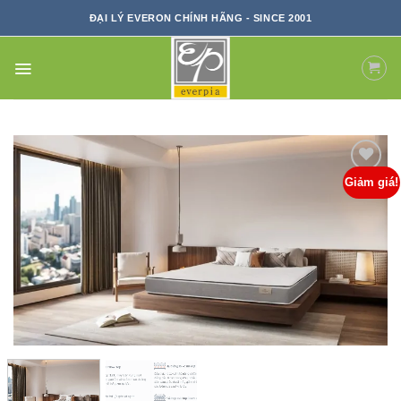
Skip
ĐẠI LÝ EVERON CHÍNH HÃNG - SINCE 2001
to
content
Giảm giá!
ADD TO
WISHLIST