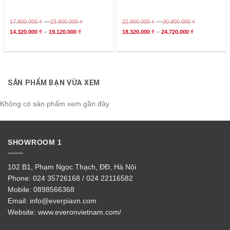
–
–
17.900.000
₫
23.900.000
₫
22.900.000
₫
30.900.000
₫
–
–
14.320.000
₫
19.120.000
₫
18.320.000
₫
24.720.000
₫
SẢN PHẨM BẠN VỪA XEM
Không có sản phẩm xem gần đây
SHOWROOM 1
102 B1, Phạm Ngọc Thạch, ĐĐ, Hà Nội
Phone:
024 35726168 / 024 22116582
Mobile:
0898566368
Email:
info@everpiavn.com
Website:
www.everonvietnam.com/