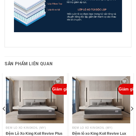
SẢN PHẨM LIÊN QUAN
á!
Giảm giá!
Giảm giá
ADD TO
ADD TO
WISHLIST
WISHLIST
ĐỆM LÒ XO KINGKOIL (MỸ)
ĐỆM LÒ XO KINGKOIL (MỸ)
Đệm Lò Xo King Koil Revive Plus
Đệm lò xo King Koil Revive Lux