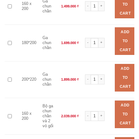
Ga
Bộ chăn ga EVERON EPM 25038 
160 x
TO
chun
1.499.000
₫
200
chần
CART
ADD
Ga
Bộ chăn ga EVERON EPM 25038 
TO
180*200
chun
1.699.000
₫
chần
CART
ADD
Ga
Bộ chăn ga EVERON EPM 25038 
TO
200*220
chun
1.899.000
₫
chần
CART
ADD
Bộ ga
chun
Bộ chăn ga EVERON EPM 25038 
160 x
TO
chần
2.039.000
₫
200
và 2
CART
vỏ gối