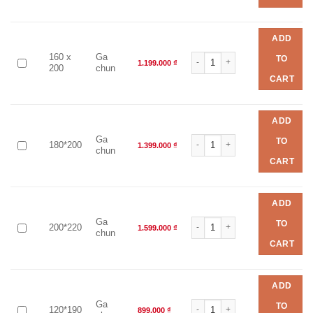
ADD
Bộ chăn ga EVERON EPM 25038 
160 x
Ga
TO
1.199.000
₫
200
chun
CART
ADD
Bộ chăn ga EVERON EPM 25038 
Ga
TO
180*200
1.399.000
₫
chun
CART
ADD
Bộ chăn ga EVERON EPM 25038 
Ga
TO
200*220
1.599.000
₫
chun
CART
ADD
Bộ chăn ga EVERON EPM 25038 
Ga
TO
120*190
899.000
₫