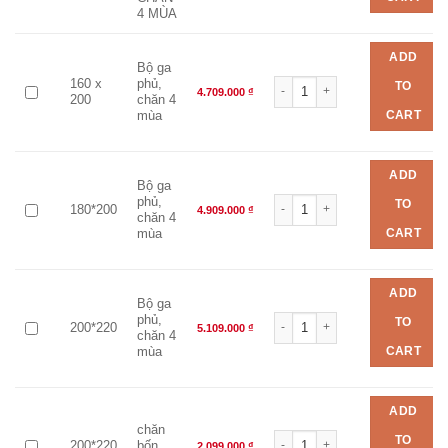
4 MÙA
ADD
Bộ ga
Bộ chăn ga EVERON EPM 25038 
160 x
phủ,
TO
4.709.000
₫
200
chăn 4
CART
mùa
ADD
Bộ ga
Bộ chăn ga EVERON EPM 25038 
phủ,
TO
180*200
4.909.000
₫
chăn 4
CART
mùa
ADD
Bộ ga
Bộ chăn ga EVERON EPM 25038 
phủ,
TO
200*220
5.109.000
₫
chăn 4
CART
mùa
ADD
chăn
Bộ chăn ga EVERON EPM 25038 
TO
200*220
bốn
2.099.000
₫