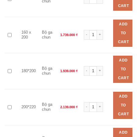
chun
CART
ADD
Bộ chăn ga EVERON EPM 25038 
160 x
Bộ ga
TO
1.739.000
₫
200
chun
CART
ADD
Bộ chăn ga EVERON EPM 25038 
Bộ ga
TO
180*200
1.939.000
₫
chun
CART
ADD
Bộ chăn ga EVERON EPM 25038 
Bộ ga
TO
200*220
2.139.000
₫
chun
CART
ADD