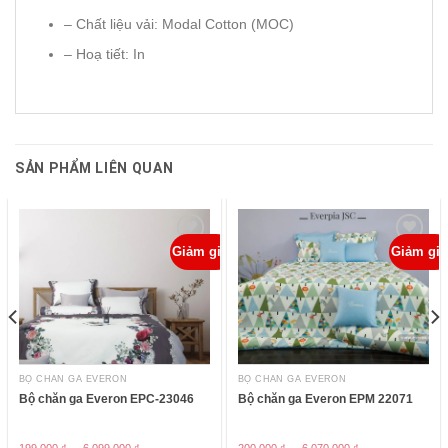
– Chất liệu vải: Modal Cotton (MOC)
– Hoạ tiết: In
SẢN PHẨM LIÊN QUAN
á!
Giảm giá!
Giảm giá
ADD TO
ADD TO
WISHLIST
WISHLIST
BỘ CHĂN GA EVERON
BỘ CHĂN GA EVERON
Bộ chăn ga Everon EPC-23046
Bộ chăn ga Everon EPM 22071