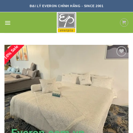
Skip
ĐẠI LÝ EVERON CHÍNH HÃNG - SINCE 2001
to
content
10% Sale
ADD TO
WISHLIST