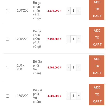
ADD
Bộ ga
chun
Bộ chăn ga EVERON EPM 25038 
TO
180*200
chần
2.239.000
₫
và 2
CART
vỏ gối
ADD
Bộ ga
chun
Bộ chăn ga EVERON EPM 25038 
TO
200*220
chần
2.439.000
₫
và 2
CART
vỏ gối
ADD
Bộ Ga
Bộ chăn ga EVERON EPM 25038 
160 x
phủ(
TO
4.409.000
₫
200
Vỏ
CART
chăn)
ADD
Bộ Ga
Bộ chăn ga EVERON EPM 25038 
phủ(
TO
180*200
4.609.000
₫
Vỏ
CART
chăn)