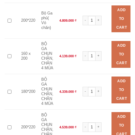
ADD
Bộ Ga
Bộ chăn ga EVERON EPM 25038 
phủ(
TO
200*220
4.809.000
₫
Vỏ
CART
chăn)
BỘ
ADD
GA
Bộ chăn ga EVERON EPM 25038 
160 x
CHUN
TO
4.139.000
₫
200
CHẦN,
CART
CHĂN
4 MÙA
BỘ
ADD
GA
Bộ chăn ga EVERON EPM 25038 
CHUN
TO
180*200
4.339.000
₫
CHẦN,
CART
CHĂN
4 MÙA
BỘ
ADD
GA
Bộ chăn ga EVERON EPM 25038 
CHUN
TO
200*220
4.539.000
₫
CHẦN,
CART
CHĂN