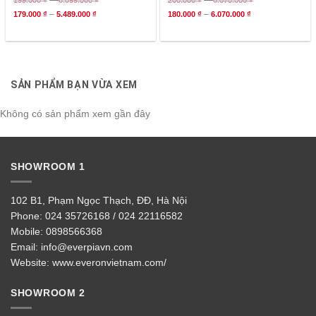
–
–
199.000
₫
6.099.000
₫
200.000
₫
6.070.000
₫
–
–
179.000
₫
5.489.000
₫
180.000
₫
6.070.000
₫
SẢN PHẨM BẠN VỪA XEM
Không có sản phẩm xem gần đây
SHOWROOM 1
102 B1, Phạm Ngọc Thạch, ĐĐ, Hà Nội
Phone:
024 35726168 / 024 22116582
Mobile:
0898566368
Email:
info@everpiavn.com
Website:
www.everonvietnam.com/
SHOWROOM 2