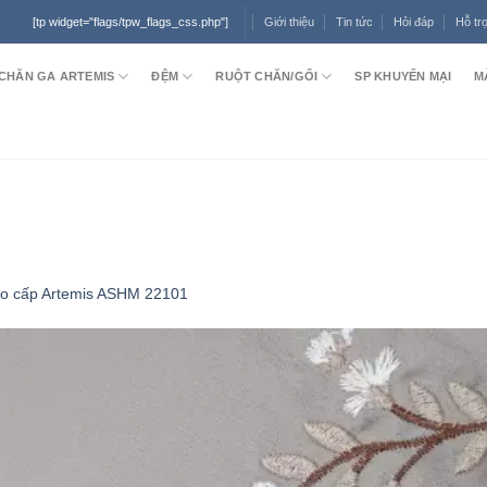
Giới thiệu
Tin tức
Hỏi đáp
Hỗ tr
[tp widget="flags/tpw_flags_css.php"]
CHĂN GA ARTEMIS
ĐỆM
RUỘT CHĂN/GỐI
SP KHUYẾN MẠI
M
ao cấp Artemis ASHM 22101