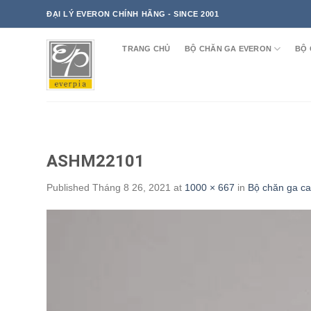
Skip
ĐẠI LÝ EVERON CHÍNH HÃNG - SINCE 2001
to
content
TRANG CHỦ
BỘ CHĂN GA EVERON
BỘ 
ASHM22101
Published
Tháng 8 26, 2021
at
1000 × 667
in
Bộ chăn ga c