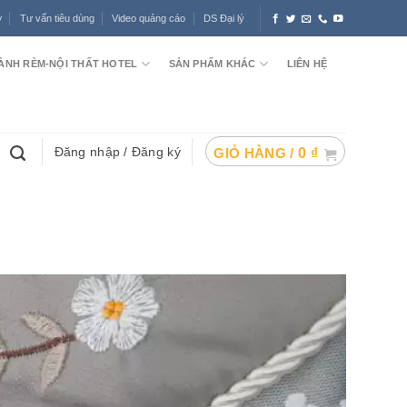
ợ
Tư vấn tiêu dùng
Video quảng cáo
DS Đại lý
ÀNH RÈM-NỘI THẤT HOTEL
SẢN PHẨM KHÁC
LIÊN HỆ
Đăng nhập / Đăng ký
GIỎ HÀNG /
0
₫