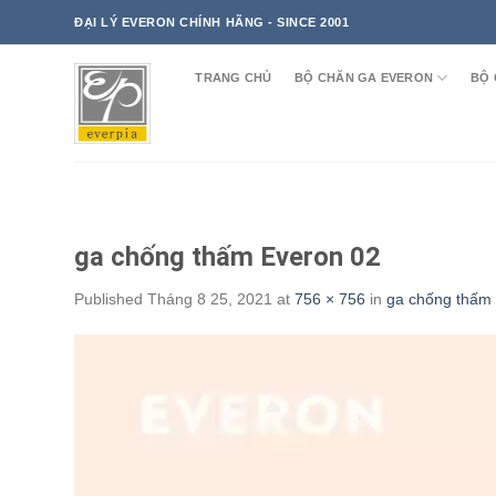
Skip
ĐẠI LÝ EVERON CHÍNH HÃNG - SINCE 2001
to
content
TRANG CHỦ
BỘ CHĂN GA EVERON
BỘ 
ga chống thấm Everon 02
Published
Tháng 8 25, 2021
at
756 × 756
in
ga chống thấm