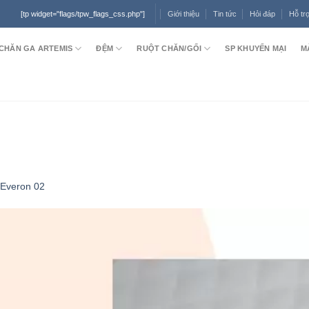
Giới thiệu
Tin tức
Hỏi đáp
Hỗ tr
[tp widget="flags/tpw_flags_css.php"]
CHĂN GA ARTEMIS
ĐỆM
RUỘT CHĂN/GỐI
SP KHUYẾN MẠI
M
 Everon 02