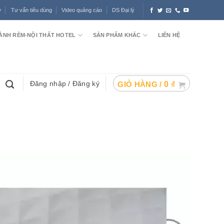
ợ
Tư vấn tiêu dùng
Video quảng cáo
DS Đại lý
ÀNH RÈM-NỘI THẤT HOTEL
SẢN PHẨM KHÁC
LIÊN HỆ
Đăng nhập / Đăng ký
GIỎ HÀNG /
0
₫