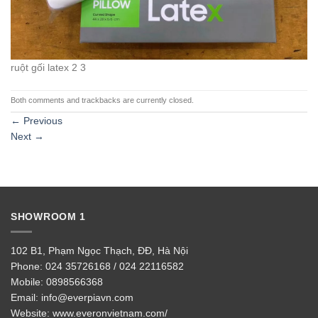
ruột gối latex 2 3
Both comments and trackbacks are currently closed.
←
Previous
Next
→
SHOWROOM 1
102 B1, Phạm Ngọc Thạch, ĐĐ, Hà Nội
Phone:
024 35726168 / 024 22116582
Mobile:
0898566368
Email:
info@everpiavn.com
Website:
www.everonvietnam.com/