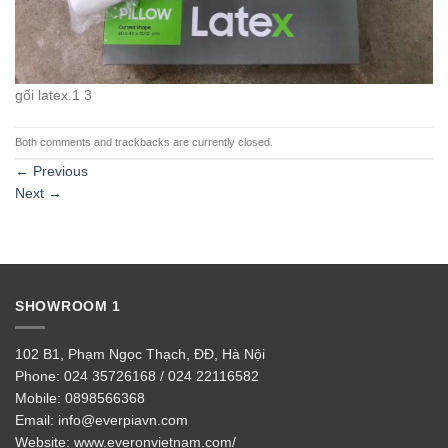
gối latex.1 3
Both comments and trackbacks are currently closed.
←
Previous
Next
→
SHOWROOM 1
102 B1, Phạm Ngọc Thạch, ĐĐ, Hà Nội
Phone:
024 35726168 / 024 22116582
Mobile:
0898566368
Email:
info@everpiavn.com
Website:
www.everonvietnam.com/