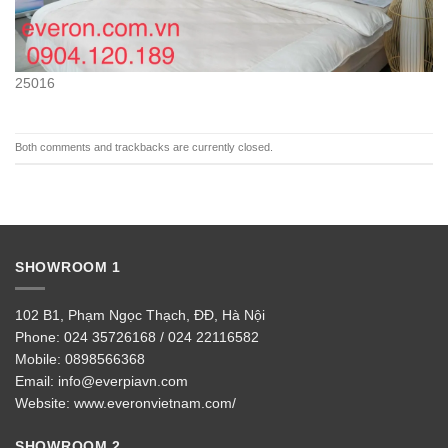
25016
Both comments and trackbacks are currently closed.
SHOWROOM 1
102 B1, Phạm Ngọc Thạch, ĐĐ, Hà Nội
Phone:
024 35726168 / 024 22116582
Mobile:
0898566368
Email:
info@everpiavn.com
Website:
www.everonvietnam.com/
SHOWROOM 2