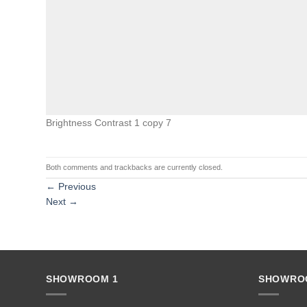
Brightness Contrast 1 copy 7
Both comments and trackbacks are currently closed.
←
Previous
Next
→
SHOWROOM 1
SHOWRO