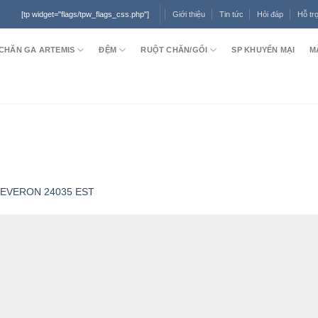
Giới thiệu
Tin tức
Hỏi đáp
Hỗ tr
[tp widget="flags/tpw_flags_css.php"]
CHĂN GA ARTEMIS
ĐỆM
RUỘT CHĂN/GỐI
SP KHUYẾN MẠI
M
a EVERON 24035 EST