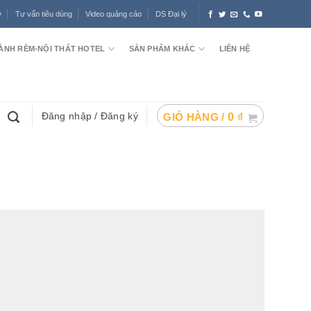
ợ
Tư vấn tiêu dùng
Video quảng cáo
DS Đại lý
ÀNH RÈM-NỘI THẤT HOTEL
SẢN PHẨM KHÁC
LIÊN HỆ
Đăng nhập / Đăng ký
GIỎ HÀNG /
0
₫