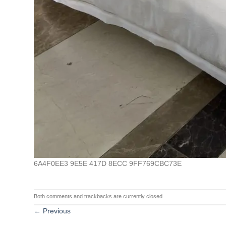
6A4F0EE3 9E5E 417D 8ECC 9FF769CBC73E
Both comments and trackbacks are currently closed.
←
Previous