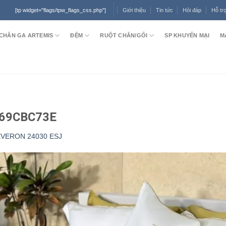
Giới thiệu
Tin tức
Hỏi đáp
Hỗ tr
[tp widget="flags/tpw_flags_css.php"]
CHĂN GA ARTEMIS
ĐỆM
RUỘT CHĂN/GỐI
SP KHUYẾN MẠI
M
769CBC73E
 EVERON 24030 ESJ