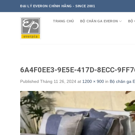
Skip
ĐẠI LÝ EVERON CHÍNH HÃNG - SINCE 2001
to
content
TRANG CHỦ
BỘ CHĂN GA EVERON
BỘ 
6A4F0EE3-9E5E-417D-8ECC-9FF
Published
Tháng 11 26, 2024
at
1200 × 900
in
Bộ chăn ga