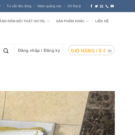
ợ
Tư vấn tiêu dùng
Video quảng cáo
DS Đại lý
ÀNH RÈM-NỘI THẤT HOTEL
SẢN PHẨM KHÁC
LIÊN HỆ
Đăng nhập / Đăng ký
GIỎ HÀNG /
0
₫