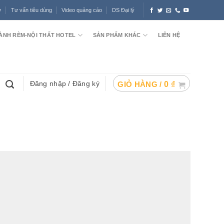
ợ
Tư vấn tiêu dùng
Video quảng cáo
DS Đại lý
ÀNH RÈM-NỘI THẤT HOTEL
SẢN PHẨM KHÁC
LIÊN HỆ
Đăng nhập / Đăng ký
GIỎ HÀNG /
0
₫