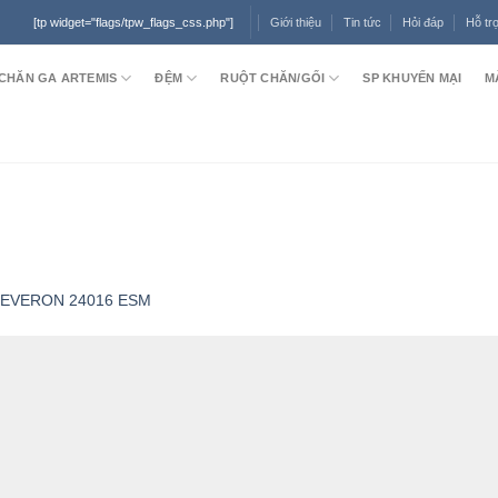
Giới thiệu
Tin tức
Hỏi đáp
Hỗ tr
[tp widget="flags/tpw_flags_css.php"]
CHĂN GA ARTEMIS
ĐỆM
RUỘT CHĂN/GỐI
SP KHUYẾN MẠI
M
a EVERON 24016 ESM