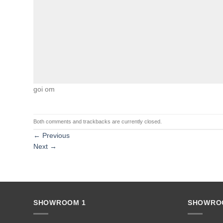
goi om
Both comments and trackbacks are currently closed.
←
Previous
Next
→
SHOWROOM 1
SHOWRO