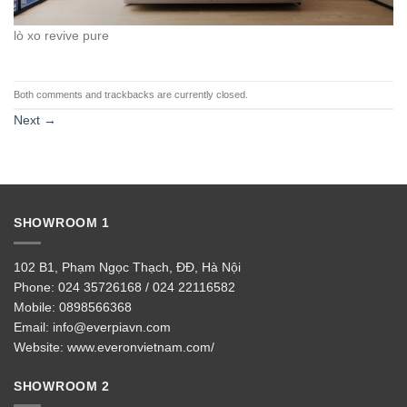
lò xo revive pure
Both comments and trackbacks are currently closed.
Next
→
SHOWROOM 1
102 B1, Phạm Ngọc Thạch, ĐĐ, Hà Nội
Phone:
024 35726168 / 024 22116582
Mobile:
0898566368
Email:
info@everpiavn.com
Website:
www.everonvietnam.com/
SHOWROOM 2