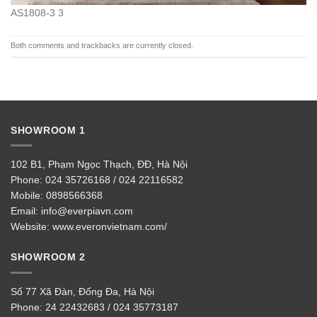
AS1808-3 3
Both comments and trackbacks are currently closed.
SHOWROOM 1
102 B1, Phạm Ngọc Thạch, ĐĐ, Hà Nội
Phone:
024 35726168 / 024 22116582
Mobile:
0898566368
Email:
info@everpiavn.com
Website:
www.everonvietnam.com/
SHOWROOM 2
Số 77 Xã Đàn, Đống Đa, Hà Nội
Phone:
24 22432683 / 024 35773187