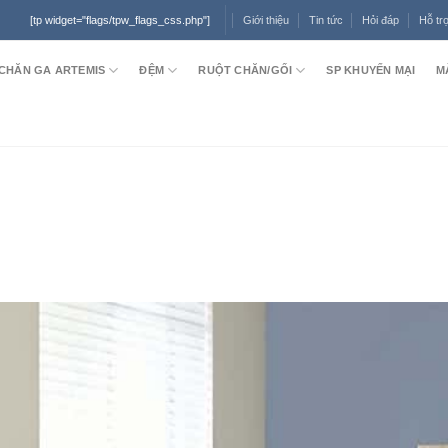
Giới thiệu
Tin tức
Hỏi đáp
Hỗ tr
[tp widget="flags/tpw_flags_css.php"]
CHĂN GA ARTEMIS
ĐỆM
RUỘT CHĂN/GỐI
SP KHUYẾN MẠI
M