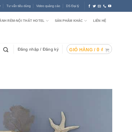
ợ
Tư vấn tiêu dùng
Video quảng cáo
DS Đại lý
ÀNH RÈM-NỘI THẤT HOTEL
SẢN PHẨM KHÁC
LIÊN HỆ
Đăng nhập / Đăng ký
GIỎ HÀNG /
0
₫