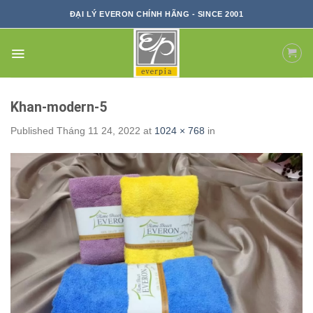
Skip
ĐẠI LÝ EVERON CHÍNH HÃNG - SINCE 2001
to
content
Khan-modern-5
Published
Tháng 11 24, 2022
at
1024 × 768
in