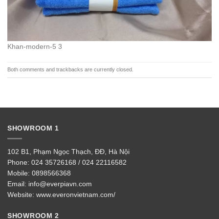
Khan-modern-5 3
Both comments and trackbacks are currently closed.
SHOWROOM 1
102 B1, Phạm Ngọc Thạch, ĐĐ, Hà Nội
Phone:
024 35726168 / 024 22116582
Mobile:
0898566368
Email:
info@everpiavn.com
Website:
www.everonvietnam.com/
SHOWROOM 2