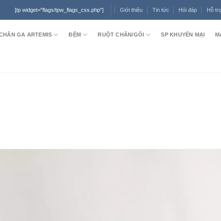
Giới thiệu
Tin tức
Hỏi đáp
Hỗ tr
[tp widget="flags/tpw_flags_css.php"]
CHĂN GA ARTEMIS
ĐỆM
RUỘT CHĂN/GỐI
SP KHUYẾN MẠI
M