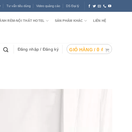
ợ
Tư vấn tiêu dùng
Video quảng cáo
DS Đại lý
ÀNH RÈM-NỘI THẤT HOTEL
SẢN PHẨM KHÁC
LIÊN HỆ
Đăng nhập / Đăng ký
GIỎ HÀNG /
0
₫